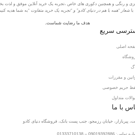
تزی و رنگی و همچنین دکوری های خاص ،تجربه یک خرید آنلاین موفق و لذت ب
 با
شعار “همه با هم در دنیای کادو” و “تجربه یک خرید متفاوت
“به شما هدیه کنیم
هدف ما رضایت شماست.
ترسی سریع
فحه اصلی
روشگاه
اگ
انین و مقررات
فظ حریم خصوصی
الات متداول
س با ما
 پیربازار، خیابان رزمجو، جنب پست بانک، فروشگاه دنیای کادو
س: 09019392886 – 01333710138