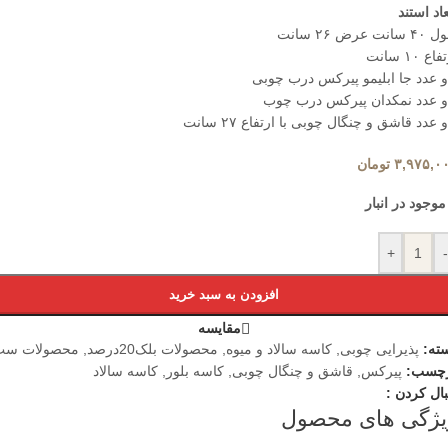
عاد استند
انت عرض ۲۶ سانت
اع ۱۰ سانت
 عدد جا ابلیمو پیرکس درب چوبی
 عدد نمکدان پیرکس درب چوب
 عدد قاشق و چنگال چوبی با ارتفاع ۲۷ سانت
۳,۹۷۵,۰
تومان
موجود در انبار
+
-
افزودن به سبد خرید
مقایسه
ته:
پذیرایی چوبی
,
کاسه سالاد و میوه
,
محصولات بلک20درصد
,
محصولات ست
چسب:
پیرکس
,
قاشق و چنگال چوبی
,
کاسه بلور
,
کاسه سالاد
بال کردن :
یژگی های محصول