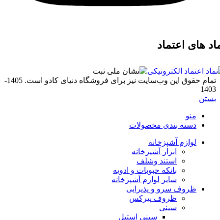
د های اعتماد
تمام حقوق اين وب‌سايت نیز برای فروشگاه دنیای کادو است. 1405-
140
ستن
منو
دسته بندی محصولات
لوازم آشپزخانه
ابزار آشپزخانه
استند وشلف
بانکه حبوبات و ادویه
سایر لوازم آشپزخانه
ظروف سرو و پذیرایی
ظروف پیرکس
سینی
سینی استیل