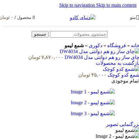
Skip to navigation
Skip to main conten
نو
0
محصول
/
۰
تومان
جستجو
نه
»
فروشگاه
»
دکوری
»
شمع لیمو
 ساز رو هم دوانتی مدل DW4034
۷,۸۷۰,۰۰۰
تومان
زگشت به محصولات
ع کدو کوچک
۴۵,۰۰۰
تومان
مام موجودی
رگنمایی تصویر