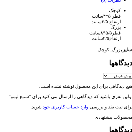
نظرات (0)
کوچک
قطر ۵*۴سانت
ارتفاع ۳/۵سانت
بزرگ
قطر۵/۵*۸سانت
ارتفاع۴/۵سانت
یز
بزرگ
,
کوچک
دگاهها
چ دیدگاهی برای این محصول نوشته نشده است.
لین نفری باشید که دیدگاهی را ارسال می کنید برای “شمع لیمو”
ای ثبت نقد و بررسی
وارد حساب کاربری خود
شوید.
صولات پیشنهادی
دگاهها