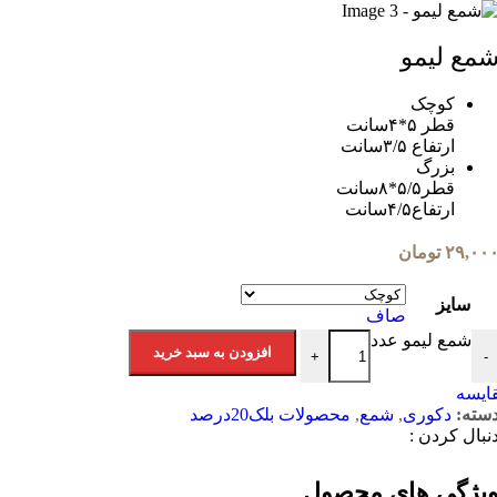
ع لیمو
کوچک
قطر ۵*۴سانت
ارتفاع ۳/۵سانت
بزرگ
قطر۵/۵*۸سانت
ارتفاع۴/۵سانت
۲۹,۰
تومان
سایز
صاف
شمع لیمو عدد
افزودن به سبد خرید
+
یسه
ته:
دکوری
,
شمع
,
محصولات بلک20درصد
ال کردن :
ژگی های محصول