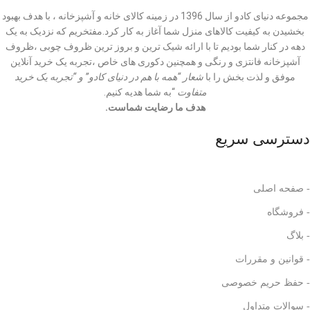
مجموعه دنیای کادو از سال 1396 در زمینه کالای خانه و آشپزخانه ، با هدف بهبود
بخشیدن به کیفیت کالاهای منزل شما آغاز به کار کرد.مفتخریم که نزدیک به یک
دهه در کنار شما بودیم تا با ارائه شیک ترین و بروز ترین ظروف چوبی ،ظروف
آشپزخانه فانتزی و رنگی و همچنین دکوری های خاص ،تجربه یک خرید آنلاین
موفق و لذت بخش را با
شعار “همه با هم در دنیای کادو” و “تجربه یک خرید
متفاوت
“به شما هدیه کنیم.
هدف ما رضایت شماست.
دسترسی سریع
- صفحه اصلی
- فروشگاه
- بلاگ
- قوانین و مقررات
- حفظ حریم خصوصی
- سوالات متداول